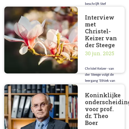
beschrijft Stef
Groenewoud 'goede
Interview
zorg' vanuit de
theorie van Tronto.
met
Sluit dit aan bij het
Christel-
Bijbelse zorgen?
Keizer van
der Steege
30 jun. 2025
Christel Keizer- van
der Steege volgt de
leergang 'Ethiek van
de Zorg vanuit
Christelijk
Koninklijke
Perspectief'. We
onderscheidin
gingen met haar in
voor prof.
gesprek over haar
dr. Theo
ervaringen met de
Boer
leergang.