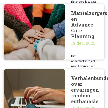
Ligtenberg is te gast
bij de podcast Dick &
Mantelzorgers
Daniël Geloven het
Wel.
en
Advance
Care
Planning
19 dec. 2025
Het
onderzoeksproject
naar Advance Care
Planning (ACP)
nadert zijn
Verhalenbund
ontknoping. Arwin
over
Quaak schrijft over
ervaringen
de rol van
rondom
mantelzorgers in
euthanasie
ACP.