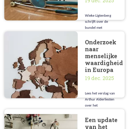
19 dec. 2025
Wieke Ligtenberg
schrijft over de
bundel met
ervaringsverhalen
van huisartsen bij
Onderzoek
euthanasie
naar
menselijke
waardigheid
in Europa
19 dec. 2025
Lees het verslag van
Arthur Alderliesten
over het
onderzoeksproject
naar menselijke
Een update
waardigheid
van het