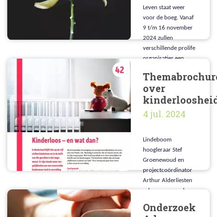
OVERBEHANDELING.
Leven staat weer
voor de boeg. Vanaf
9 t/m 16 november
2024 zullen
verschillende prolife
organisaties een
boodschap van leven
Themabrochur
laten klinken in het
over
publieke domein.
kinderlooshei
4 jul. 2024
Lindeboom
hoogleraar Stef
Groenewoud en
projectcoördinator
Arthur Alderliesten
schreven voor de
Gereformeerde Bond
Onderzoek
een themabrochure