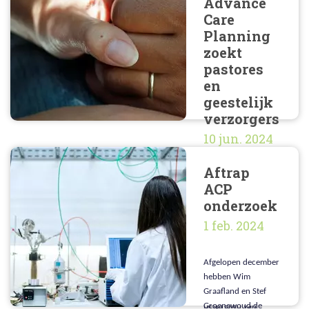
Advance
over
Care
vruchtbaarheidsprob
Planning
lemen
zoekt
"Kinderloosheid - en
wat dan?"
pastores
en
geestelijk
verzorgers
10 jun. 2024
Aftrap
Wij zijn op zoek naar
ACP
geestelijk
onderzoek
verzorgers/pastores
die ons kunnen
1 feb. 2024
helpen bij ons
onderzoek naar
Advance Care
Afgelopen december
Planning (ACP). ACP
hebben Wim
is het vroegtijdig
Graafland en Stef
bespreken van
Groenewoud de