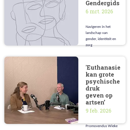
Gendergids
mensen met een
6 mrt. 2026
kinderwens opwegen
tegen allerlei
ethische bezwaren,
Navigeren in het
zoals mogelijke
landschap van
uitbuiting.
gender, identiteit en
zorg
'Euthanasie
kan grote
psychische
druk
geven op
artsen’
9 feb. 2026
Promovendus Wieke