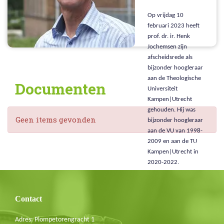
Op vrijdag 10
februari 2023 heeft
prof. dr. ir. Henk
Jochemsen zijn
afscheidsrede als
bijzonder hoogleraar
aan de Theologische
Documenten
Universiteit
Kampen|Utrecht
gehouden. Hij was
Geen items gevonden
bijzonder hoogleraar
Blijf op de hoogte
aan de VU van 1998-
2009 en aan de TU
Schrijf je in voor de nieuwsbrief
Kampen|Utrecht in
2020-2022.
E-mail
Contact
Adres: Plompetorengracht 1