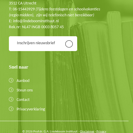
3512 CA Utrecht
T: 06-15443929
(Tijdens feestdagen en schoolvakanties
(regio midden), zijn wij telefonisch niet bereikbaar)
E: info@lindeboominstituut.nl
Rek.nr: NL47 INGB 0003 8057 45
Inschrijven nieuwsbrief
Snel naar
Aanbod
Steun ons
Contact
Privacyverklaring
© 2026 Prof.dr. G.A. Lindeboom Instituut -
Disclaimer
-
Privacy