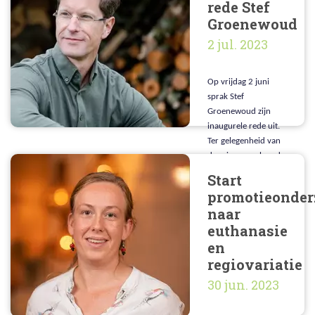
rede Stef
eindigheid van leven
Groenewoud
en portemonnee.
2 jul. 2023
Op vrijdag 2 juni
sprak Stef
Groenewoud zijn
inaugurele rede uit.
Ter gelegenheid van
deze inaugurele rede
is er op
Start
vrijdagochtend een
promotieonder
symposium
naar
georganiseerd met
euthanasie
als thema “de
en
Zorgende
gemeenschap.”
regiovariatie
30 jun. 2023