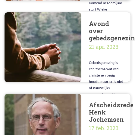
Komend academijaar
start Wieke
Ligtenberg onder
Avond
begeleiding van prof.
dr. Stef Groenewoud
over
en prof. dr. Theo
gebedsgenezi
Boer aan een
21 apr. 2023
promotie onderzoek
over regiovariatie bij
euthanasie. Wieke
Gebedsgenezing is
vertelt er meer over.
een thema wat veel
christenen bezig
houdt, maar er is niet
of nauwelijks
wetenschappelijk
onderzoek hiernaar.
Afscheidsrede
Het is dan ook uniek
Henk
dat er nu op deze
Jochemsen
manier onderzoek is
gedaan naar
17 feb. 2023
gebedsgenezing. (...)