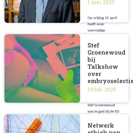
1 mei 2025
Op vrijdag 25 april
heeft onze
voormalige
Lindeboomhoogleraa
r prof. dr. Theo Boer
Stef
een koninklijke
Groenewoud
onderscheiding
bij
ontvangen.
Talkshow
over
embryoselecti
19 feb. 2025
Stef Groenewoud
was te gast bij de EO
talkshow #ditistijs om
Netwerk
mijn visie te geven op
embryoselectie om
ethiek van