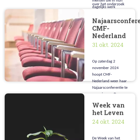
mensen die in hun
over het onderzoek
dagelijks werk
naar de rol van
geconfronteerd
vrijwilligers in
Najaarsconfer
worden met medisch
vroegtijdige planning
CMF-
ethische vragen.
van de zorg (ACP).
Nederland
31 okt. 2024
Op zaterdag 2
november 2024
hoopt CMF-
Nederland weer haar
Najaarsconferentie te
organiseren. De
conferentie zal
Week van
plaatsvinden in
het Leven
Nieuw Salem,
24 okt. 2024
Driebergen-
Rijsenburg en het
thema is
De Week van het