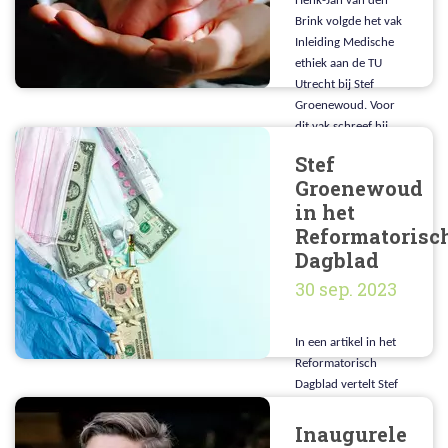
Henk-Jan van den
Brink volgde het vak
Inleiding Medische
ethiek aan de TU
Utrecht bij Stef
Groenewoud. Voor
dit vak schreef hij
een boeiend essay
Stef
getiteld: Is het moreel
Groenewoud
verantwoord om met
in het
meerdere personen
Reformatorisc
een kind te krijgen
via volledige
Dagblad
ectogestatie?
30 sep. 2023
In een artikel in het
Reformatorisch
Dagblad vertelt Stef
Groenewoud over
het belang van het
Inaugurele
onderkennen van