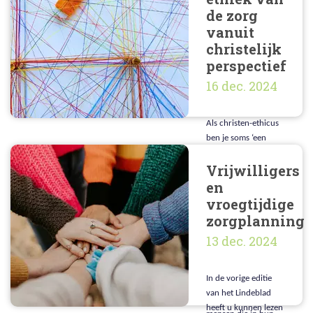
niet-medische
de zorg
redenen. Moeten
vanuit
stellen het geslacht
christelijk
van hun kindje
perspectief
kunnen kiezen om zo
“geslachtsteleurstelli
16 dec. 2024
ng” te voorkomen?
Als christen-ethicus
ben je soms ‘een
roepende in de
Vrijwilligers
woestijn’ in het
medisch ethisch
en
debat. Dat kan
vroegtijdige
eenzaam en
zorgplanning
kwetsbaar voelen.
13 dec. 2024
Onder meer om die
reden startten mijn
voorganger Theo
In de vorige editie
Boer en ik in 2011
van het Lindeblad
een netwerk van
heeft u kunnen lezen