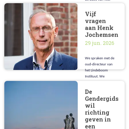
Europese wetgeving
en maatschappelijke
Vijf
discussies, toch blijkt
vragen
dat deze term
aan Henk
allesbehalve
Jochemsen
eenduidig is
29 jun. 2026
We spraken met de
oud-directeur van
het Lindeboom
Instituut. We
vroegen hem waar
hij de grootste
De
kansen en blinde
Gendergids
vlekken ziet, welke
wil
denker of welk boek
richting
zijn denken heeft
geven in
gevormd en meer.
een