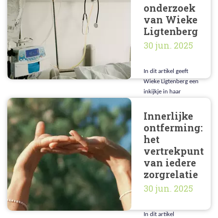
onderzoek
van Wieke
Ligtenberg
30 jun. 2025
In dit artikel geeft
Wieke Ligtenberg een
inkijkje in haar
onderzoek over
regiovariatie in
Innerlijke
euthanasie. Wat
ontferming:
heeft ze tot nu toe
het
kunnen vinden?
vertrekpunt
van iedere
zorgrelatie
30 jun. 2025
In dit artikel