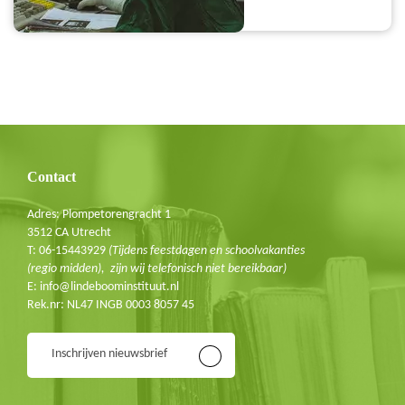
Blijf op de hoogte
Schrijf je in voor de nieuwsbrief
E-mail
Contact
Adres: Plompetorengracht 1
3512 CA Utrecht
T: 06-15443929
(Tijdens feestdagen en schoolvakanties
(regio midden), zijn wij telefonisch niet bereikbaar)
E: info@lindeboominstituut.nl
Rek.nr: NL47 INGB 0003 8057 45
Inschrijven nieuwsbrief