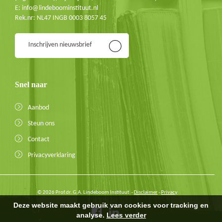
E: info@lindeboominstituut.nl
Rek.nr: NL47 INGB 0003 8057 45
Inschrijven nieuwsbrief
Snel naar
Aanbod
Steun ons
Contact
Privacyverklaring
© 2026 Prof.dr. G.A. Lindeboom Instituut -
Disclaimer
-
Privacy
Deze website maakt gebruik van cookies voor tracking en
analyse.
Lees verder