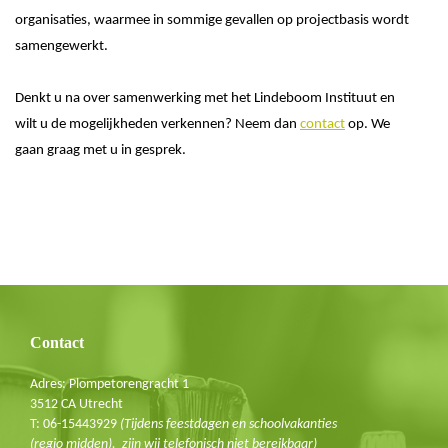
organisaties, waarmee in sommige gevallen op projectbasis wordt
samengewerkt.
Denkt u na over samenwerking met het Lindeboom Instituut en
wilt u de mogelijkheden verkennen? Neem dan
contact
op. We
gaan graag met u in gesprek.
Blijf op de hoogte
Schrijf je in voor de nieuwsbrief
E-mail
Contact
Adres: Plompetorengracht 1
3512 CA Utrecht
T: 06-15443929
(Tijdens feestdagen en schoolvakanties
(regio midden), zijn wij telefonisch niet bereikbaar)